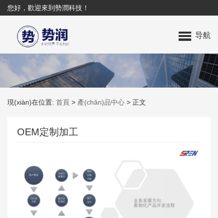
您好，歡迎來到勢潤科技！
导航
現(xiàn)在位置:
首頁
>
產(chǎn)品中心
>
正文
OEM定制加工