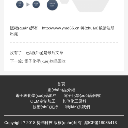
版權(quán)所有：http://www.ymd66.cn 轉(zhuǎn)載請注明
出處
沒有了，已經(jīng)是最后文章
下一篇:
電子化學(xué)物品回收
首頁
產(chǎn)品介紹
電子級化學(xué)品原料
電子化學(xué)品回收
OEM定制加工
其他化工原料
技術(shù)支持
聯(lián)系我們
Copyright ? 2018
勢潤科技
版權(quán)所有
滬ICP備18035413